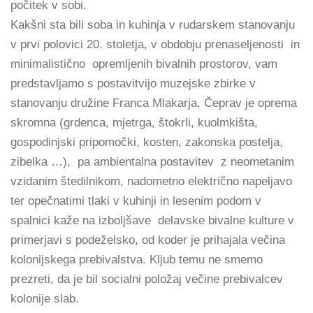
počitek v sobi.
Kakšni sta bili soba in kuhinja v rudarskem stanovanju
v prvi polovici 20. stoletja, v obdobju prenaseljenosti in
minimalistično opremljenih bivalnih prostorov, vam
predstavljamo s postavitvijo muzejske zbirke v
stanovanju družine Franca Mlakarja. Čeprav je oprema
skromna (grdenca, mjetrga, štokrli, kuolmkišta,
gospodinjski pripomočki, kosten, zakonska postelja,
zibelka …), pa ambientalna postavitev z neometanim
vzidanim štedilnikom, nadometno električno napeljavo
ter opečnatimi tlaki v kuhinji in lesenim podom v
spalnici kaže na izboljšave delavske bivalne kulture v
primerjavi s podeželsko, od koder je prihajala večina
kolonijskega prebivalstva. Kljub temu ne smemo
prezreti, da je bil socialni položaj večine prebivalcev
kolonije slab.