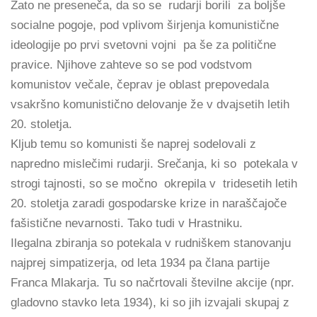
Zato ne preseneča, da so se rudarji borili za boljše
socialne pogoje, pod vplivom širjenja komunistične
ideologije po prvi svetovni vojni pa še za politične
pravice. Njihove zahteve so se pod vodstvom
komunistov večale, čeprav je oblast prepovedala
vsakršno komunistično delovanje že v dvajsetih letih
20. stoletja.
Kljub temu so komunisti še naprej sodelovali z
napredno mislečimi rudarji. Srečanja, ki so potekala v
strogi tajnosti, so se močno okrepila v tridesetih letih
20. stoletja zaradi gospodarske krize in naraščajoče
fašistične nevarnosti. Tako tudi v Hrastniku.
Ilegalna zbiranja so potekala v rudniškem stanovanju
najprej simpatizerja, od leta 1934 pa člana partije
Franca Mlakarja. Tu so načrtovali številne akcije (npr.
gladovno stavko leta 1934), ki so jih izvajali skupaj z