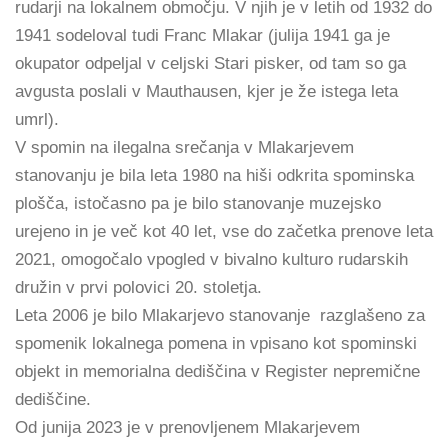
rudarji na lokalnem območju. V njih je v letih od 1932 do
1941 sodeloval tudi Franc Mlakar (julija 1941 ga je
okupator odpeljal v celjski Stari pisker, od tam so ga
avgusta poslali v Mauthausen, kjer je že istega leta
umrl).
V spomin na ilegalna srečanja v Mlakarjevem
stanovanju je bila leta 1980 na hiši odkrita spominska
plošča, istočasno pa je bilo stanovanje muzejsko
urejeno in je več kot 40 let, vse do začetka prenove leta
2021, omogočalo vpogled v bivalno kulturo rudarskih
družin v prvi polovici 20. stoletja.
Leta 2006 je bilo Mlakarjevo stanovanje razglašeno za
spomenik lokalnega pomena in vpisano kot spominski
objekt in memorialna dediščina v Register nepremične
dediščine.
Od junija 2023 je v prenovljenem Mlakarjevem