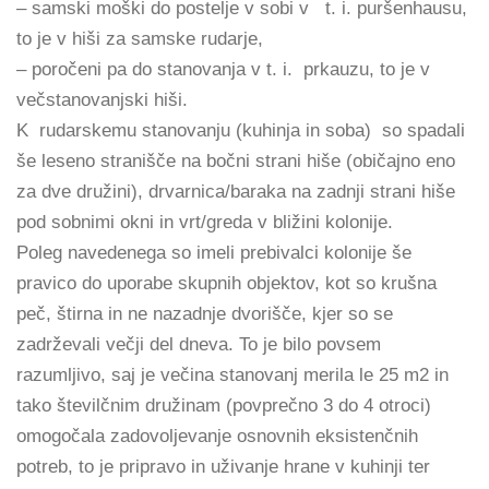
– samski moški do postelje v sobi v t. i. puršenhausu,
to je v hiši za samske rudarje,
– poročeni pa do stanovanja v t. i. prkauzu, to je v
večstanovanjski hiši.
K rudarskemu stanovanju (kuhinja in soba) so spadali
še leseno stranišče na bočni strani hiše (običajno eno
za dve družini), drvarnica/baraka na zadnji strani hiše
pod sobnimi okni in vrt/greda v bližini kolonije.
Poleg navedenega so imeli prebivalci kolonije še
pravico do uporabe skupnih objektov, kot so krušna
peč, štirna in ne nazadnje dvorišče, kjer so se
zadrževali večji del dneva. To je bilo povsem
razumljivo, saj je večina stanovanj merila le 25 m2 in
tako številčnim družinam (povprečno 3 do 4 otroci)
omogočala zadovoljevanje osnovnih eksistenčnih
potreb, to je pripravo in uživanje hrane v kuhinji ter