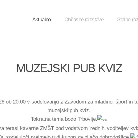
Aktualno
Občasne razstave
Stalne ra
MUZEJSKI PUB KVIZ
026 ob 20.00 v sodelovanju z Zavodom za mladino, šport in t
muzejski pub kviz.
Tokratna tema bodo Trbovlje.
na terasi kavarne ZMŠT pod vodstvom 'rednih' voditeljev kv
si sodelujoči prejmejo tudi kupon za pijačo dobrodošlice.