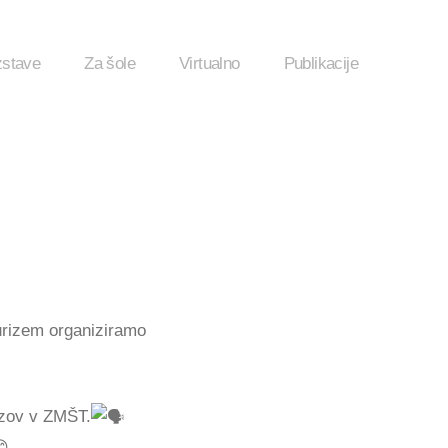
zstave
Za šole
Virtualno
Publikacije
urizem organiziramo
izov v ZMŠT.