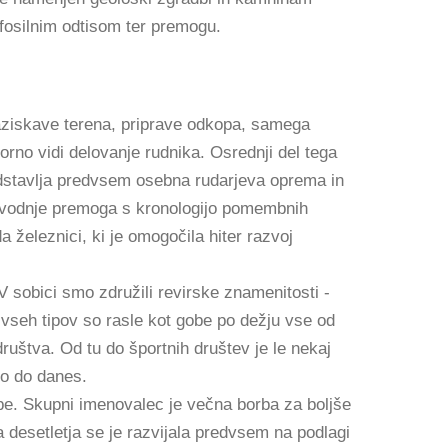
n fosilnim odtisom ter premogu.
aziskave terena, priprave odkopa, samega
orno vidi delovanje rudnika. Osrednji del tega
edstavlja predvsem osebna rudarjeva oprema in
roizvodnje premoga s kronologijo pomembnih
 železnici, ki je omogočila hiter razvoj
V sobici smo združili revirske znamenitosti -
e vseh tipov so rasle kot gobe po dežju vse od
društva. Od tu do športnih društev je le nekaj
lo do danes.
gobe. Skupni imenovalec je večna borba za boljše
a desetletja se je razvijala predvsem na podlagi