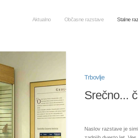
Aktualno
Občasne razstave
Stalne ra
Trbovlje
Srečno... č
Naslov razstave je sim
zadnjih dvesto let. Ves 