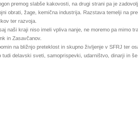
pogon premog slabše kakovosti, na drugi strani pa je zadovol
i obrati, žage, kemična industrija. Razstava temelji na pregl
lkov ter razvoja.
saj naši kraji niso imeli vpliva nanje, ne moremo pa mimo tr
čank in Zasavčanov.
pomin na bližnjo preteklost in skupno življenje v SFRJ ter o
tudi delavski sveti, samoprispevki, udarništvo, dinarji in š