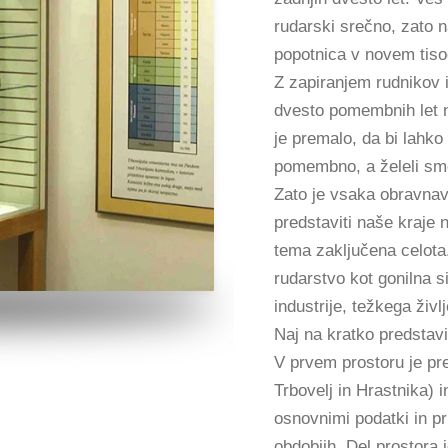
rudarski srečno, zato 
popotnica v novem tisoč
Z zapiranjem rudnikov in
dvesto pomembnih let 
je premalo, da bi lahko 
pomembno, a želeli smo
Zato je vsaka obravnav
predstaviti naše kraje
tema zaključena celota
rudarstvo kot gonilna s
industrije, težkega živl
Naj na kratko predstav
V prvem prostoru je pre
Trbovelj in Hrastnika) i
osnovnimi podatki in pr
obdobjih. Del prostora