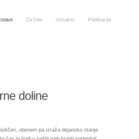
zstave
Za šole
Virtualno
Publikacije
rne doline
boličen, obenem pa izraža dejansko stanje
ta čas je ljudi v naših treh krajih spremljal