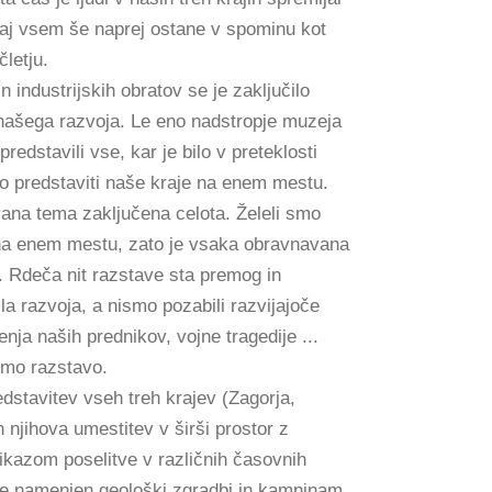
naj vsem še naprej ostane v spominu kot
letju.
 industrijskih obratov se je zaključilo
našega razvoja. Le eno nadstropje muzeja
predstavili vse, kar je bilo v preteklosti
 predstaviti naše kraje na enem mestu.
ana tema zaključena celota. Želeli smo
 na enem mestu, zato je vsaka obravnavana
. Rdeča nit razstave sta premog in
ila razvoja, a nismo pozabili razvijajoče
jenja naših prednikov, vojne tragedije ...
imo razstavo.
dstavitev vseh treh krajev (Zagorja,
n njihova umestitev v širši prostor z
ikazom poselitve v različnih časovnih
 je namenjen geološki zgradbi in kamninam