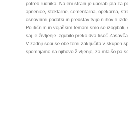
potreb rudnika. Na eni strani je uporabljala za 
apnenice, steklarne, cementarna, opekarna, strojn
osnovnimi podatki in predstavitvijo njihovih izde
Političnim in vojaškim temam smo se izogibali, 
saj je življenje izgubilo preko dva tisoč Zasav
V zadnji sobi se obe temi zaključita v skupen s
spomnjamo na njihovo življenje, za mlajšo pa so 