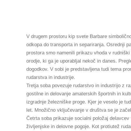
V drugem prostoru kip svete Barbare simbolično
odkopa do transporta in separiranja. Osrednji pa
prostora smo namenili prikazu vhoda v rudniški
orodje, ki ga je uporabljal nekoč in danes. Pre
dogodkov. V sobi je predstavljena tudi tema pro
rudarstva in industrije.
Tretja soba povezuje rudarstvo in industrijo z r
gostilne in delovanje amaterskih športnih in kul
izgradnje železniške proge. Kjer je veselo je tud
let. Množično vključevanje v društva se je začel
Četrta soba prikazuje socialni položaj delavcev 
življenjske in delovne pogoje. Kot protiutež rud