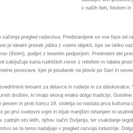
v naših tleh, fosilom i
 začenja pregled rudarstva. Predstavljene so vse faze od r
no je idealni presek jaška z vsemi objekti, kjer se lahko naz
 rov (štolm), podprt z lesenim podporjem. Predmetni del pr
gled zaključuje karta rudniških rovov z reliefom in tabela p
metne povezave, kjer je poudarek na plovbi po Savi in seveda
azvedrilnimi temami za delavce in rudarje in za obiskovalce. 
turnih društev, ki imajo skoraj enako dolgo tradicijo. Gostiln
i pesem in proti koncu 19. stoletja so nastala prva kulturna 
o po prvi svetovni vojni in kljub manjšim nihanjem ni usahni
v zadnjih sto letih, njihov način življenja, ter vsakdanje te
arstvu se ta tema nadaljuje v pregled razvoja industrije. Dolg