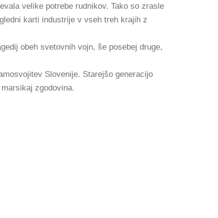
jevala velike potrebe rudnikov. Tako so zrasle
edni karti industrije v vseh treh krajih z
agedij obeh svetovnih vojn, še posebej druge,
samosvojitev Slovenije. Starejšo generacijo
e marsikaj zgodovina.