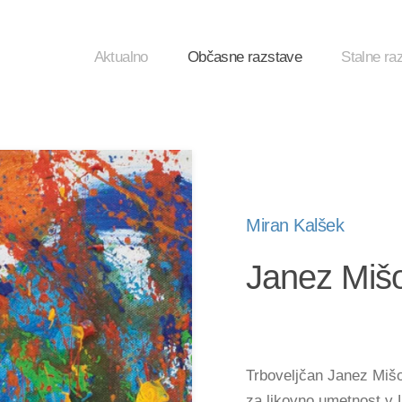
Aktualno
Občasne razstave
Stalne ra
Miran Kalšek
Janez Mišo
Trboveljčan Janez Mišo
za likovno umetnost v L