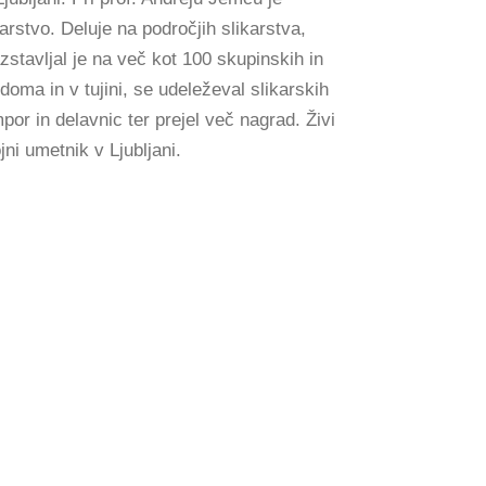
arstvo. Deluje na področjih slikarstva,
azstavljal je na več kot 100 skupinskih in
oma in v tujini, se udeleževal slikarskih
por in delavnic ter prejel več nagrad. Živi
jni umetnik v Ljubljani.