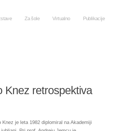
zstave
Za šole
Virtualno
Publikacije
 Knez retrospektiva
 Knez je leta 1982 diplomiral na Akademiji
jubljani. Pri prof. Andreju Jemcu je