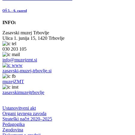
OŠ 5. - 6. razred
INFO:
Zasavski muzej Trbovlje
Ulica 1. junija 15, 1420 Trbovlje
030 203 105
info@muzejzmt.si
zasavski-muzej-trbovlje.si
muzejZMT
zasavskimuzejtrbovlje
Ustanovitveni akt
Organi javnega zavoda
Strateški načrt 2020–2025
Pedagogika
Zgodovina