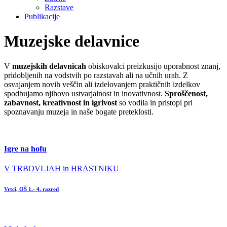
Razstave
Publikacije
Muzejske delavnice
V
muzejskih delavnicah
obiskovalci preizkusijo uporabnost znanj,
pridobljenih na vodstvih po razstavah ali na učnih urah. Z
osvajanjem novih veščin ali izdelovanjem praktičnih izdelkov
spodbujamo njihovo ustvarjalnost in inovativnost.
Sproščenost,
zabavnost, kreativnost in igrivost
so vodila in pristopi pri
spoznavanju muzeja in naše bogate preteklosti.
Igre na hofu
V TRBOVLJAH in HRASTNIKU
Vrtci, OŠ 1.- 4. razred