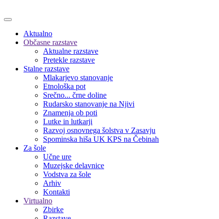
Aktualno
Občasne razstave
Aktualne razstave
Pretekle razstave
Stalne razstave
Mlakarjevo stanovanje
Etnološka pot
Srečno... črne doline
Rudarsko stanovanje na Njivi
Znamenja ob poti
Lutke in lutkarji
Razvoj osnovnega šolstva v Zasavju
Spominska hiša UK KPS na Čebinah
Za šole
Učne ure
Muzejske delavnice
Vodstva za šole
Arhiv
Kontakti
Virtualno
Zbirke
Razstave