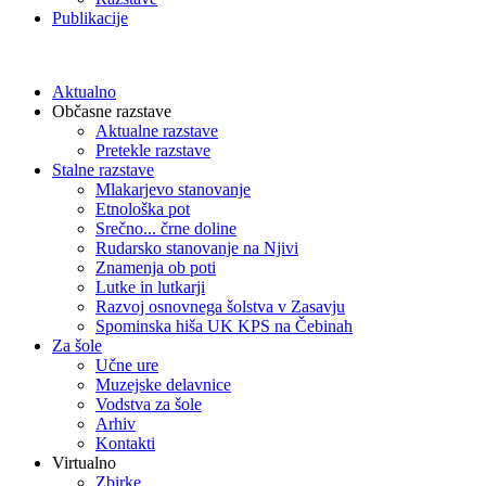
Publikacije
Aktualno
Občasne razstave
Aktualne razstave
Pretekle razstave
Stalne razstave
Mlakarjevo stanovanje
Etnološka pot
Srečno... črne doline
Rudarsko stanovanje na Njivi
Znamenja ob poti
Lutke in lutkarji
Razvoj osnovnega šolstva v Zasavju
Spominska hiša UK KPS na Čebinah
Za šole
Učne ure
Muzejske delavnice
Vodstva za šole
Arhiv
Kontakti
Virtualno
Zbirke