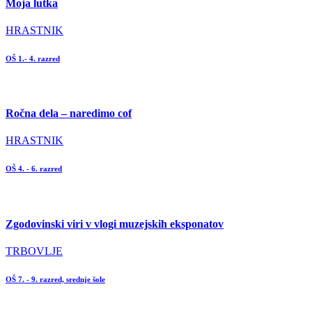
Moja lutka
HRASTNIK
OŠ 1.- 4. razred
Ročna dela – naredimo cof
HRASTNIK
OŠ 4. - 6. razred
Zgodovinski viri v vlogi muzejskih eksponatov
TRBOVLJE
OŠ 7. - 9. razred, srednje šole